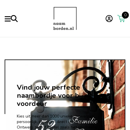
0
Vind jouw perfecte
naambordje voor bij de
voordeur
Kies uit meer dan 1000 unieke ontwerpen.
persoonlijk, stijvol en direct uit eigen productie.
Ontwerp zelf of bestel zoals het voorbeeld.