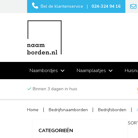
Bel de klantenservice
|
024-324 94 16
Naambordjes
Naamplaatjes
Huisn
Binnen 3 dagen in huis
Home
Bedrijfsnaamborden
Bedrijfsborden
SORT
CATEGORIEËN