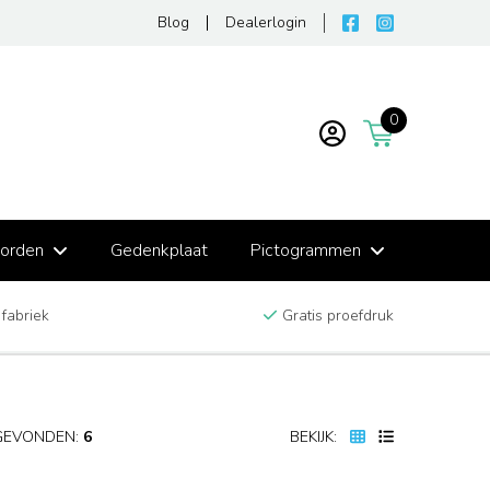
Blog
Dealerlogin
0
borden
Gedenkplaat
Pictogrammen
 fabriek
Gratis proefdruk
GEVONDEN:
6
BEKIJK: