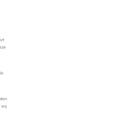
ort
eze
le
aden.
 wij