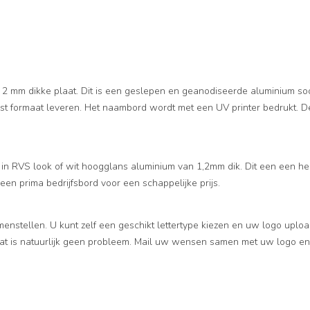
2 mm dikke plaat. Dit is een geslepen en geanodiseerde aluminium so
nst formaat leveren. Het naambord wordt met een UV printer bedrukt. D
 in RVS look of wit hoogglans aluminium van 1,2mm dik. Dit een een he
een prima bedrijfsbord voor een schappelijke prijs.
enstellen. U kunt zelf een geschikt lettertype kiezen en uw logo uplo
dat is natuurlijk geen probleem. Mail uw wensen samen met uw logo en