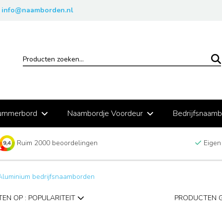
info@naamborden.nl
ummerbord
Naambordje Voordeur
Bedrijfsnaam
Ruim 2000 beoordelingen
Eigen
Aluminium bedrijfsnaamborden
EN OP : POPULARITEIT
PRODUCTEN 