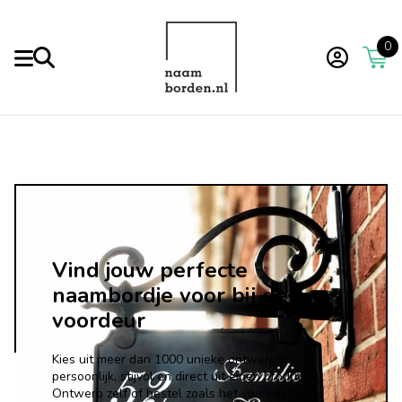
0
Vind jouw perfecte
naambordje voor bij de
voordeur
Kies uit meer dan 1000 unieke ontwerpen.
persoonlijk, stijvol en direct uit eigen productie.
Ontwerp zelf of bestel zoals het voorbeeld.