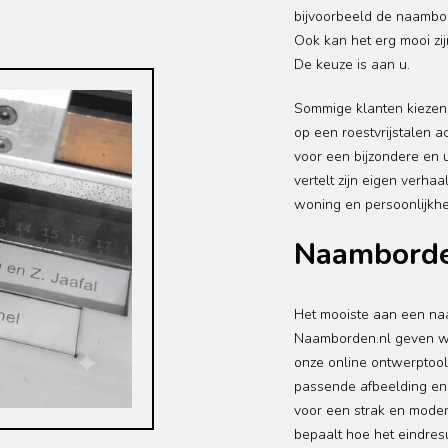
bijvoorbeeld de naambo
Ook kan het erg mooi zi
De keuze is aan u.
Sommige klanten kiezen 
op een roestvrijstalen ac
voor een bijzondere en u
vertelt zijn eigen verhaa
woning en persoonlijkhe
Naamborde
Het mooiste aan een naa
Naamborden.nl geven we j
onze online ontwerptool k
passende afbeelding en n
voor een strak en modern 
bepaalt hoe het eindresul