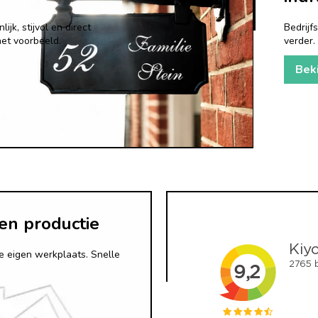
jk, stijvol en direct
Bedrij
het voorbeeld.
verder.
Bek
en productie
e eigen werkplaats. Snelle