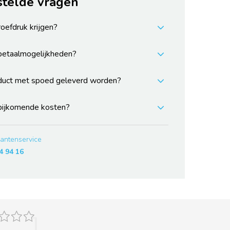
stelde vragen
roefdruk krijgen?
 betaalmogelijkheden?
duct met spoed geleverd worden?
 bijkomende kosten?
lantenservice
4 94 16