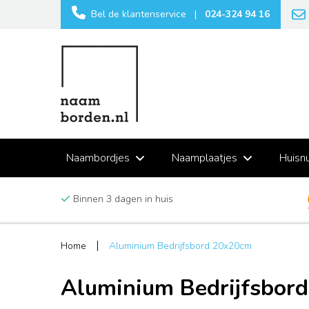
Bel de klantenservice
|
024-324 94 16
Naambordjes
Naamplaatjes
Huisn
Binnen 3 dagen in huis
Home
Aluminium Bedrijfsbord 20x20cm
Aluminium Bedrijfsbor