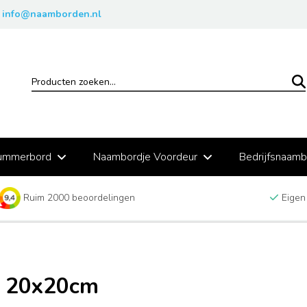
info@naamborden.nl
ummerbord
Naambordje Voordeur
Bedrijfsnaam
Ruim 2000 beoordelingen
Eigen
d 20x20cm