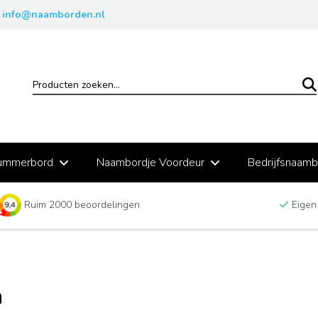
info@naamborden.nl
ummerbord
Naambordje Voordeur
Bedrijfsnaam
Ruim 2000 beoordelingen
Eigen
m