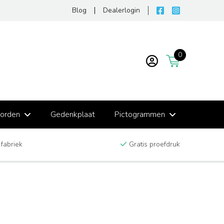
Blog
Dealerlogin
0
borden
Gedenkplaat
Pictogrammen
 fabriek
Gratis proefdruk