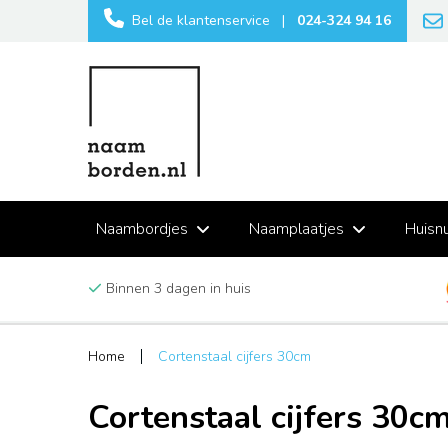
Bel de klantenservice
|
024-324 94 16
Naambordjes
Naamplaatjes
Huisn
Binnen 3 dagen in huis
Home
Cortenstaal cijfers 30cm
Cortenstaal cijfers 30c