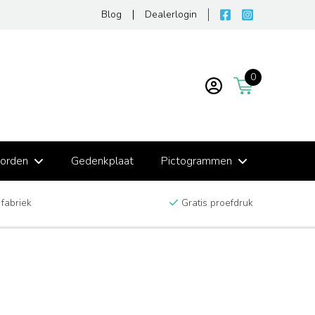
Blog
Dealerlogin
0
borden
Gedenkplaat
Pictogrammen
 fabriek
Gratis proefdruk