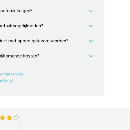
roefdruk krijgen?
 betaalmogelijkheden?
duct met spoed geleverd worden?
 bijkomende kosten?
lantenservice
4 94 16