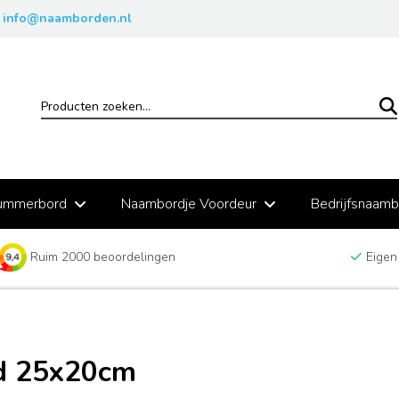
info@naamborden.nl
ummerbord
Naambordje Voordeur
Bedrijfsnaam
Ruim 2000 beoordelingen
Eigen
d 25x20cm