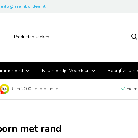
info@naamborden.nl
ummerbord
Naambordje Voordeur
Bedrijfsnaam
Ruim 2000 beoordelingen
Eigen
orn met rand