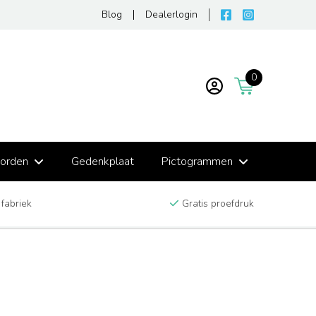
Blog
Dealerlogin
0
borden
Gedenkplaat
Pictogrammen
 fabriek
Gratis proefdruk