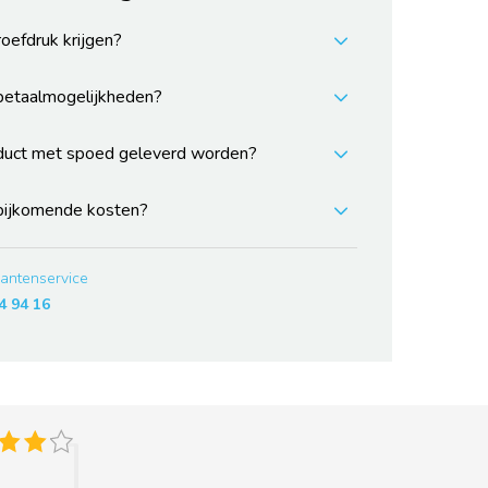
roefdruk krijgen?
 betaalmogelijkheden?
duct met spoed geleverd worden?
 bijkomende kosten?
lantenservice
4 94 16