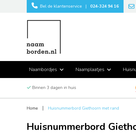
Bel de klantenservice
|
024-324 94 16
Naambordjes
Naamplaatjes
Huisn
Binnen 3 dagen in huis
Home
Huisnummerbord Giethoorn met rand
Huisnummerbord Gietho