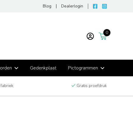
Blog
Dealerlogin
0
borden
Gedenkplaat
Pictogrammen
 fabriek
Gratis proefdruk