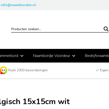
info@naamborden.nl
ummerbord
Naambordje Voordeur
Bedrijfsnaam
Ruim 2000 beoordelingen
Eigen
gisch 15x15cm wit