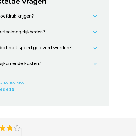
stelde vragen
roefdruk krijgen?
 betaalmogelijkheden?
duct met spoed geleverd worden?
 bijkomende kosten?
lantenservice
4 94 16