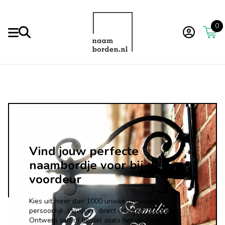
0
Vind jouw perfecte
naambordje voor bij de
voordeur
Kies uit meer dan 1000 unieke ontwerpen.
persoonlijk, stijvol en direct uit eigen productie.
Ontwerp zelf of bestel zoals het voorbeeld.