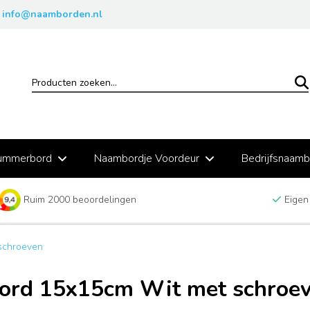
info@naamborden.nl
ummerbord
Naambordje Voordeur
Bedrijfsnaam
Ruim 2000 beoordelingen
Eigen
schroeven
ord 15x15cm Wit met schroe