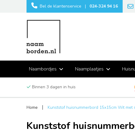
Bel de klantenservice
|
024-324 94 16
Naambordjes
Naamplaatjes
Huisn
Binnen 3 dagen in huis
Home
Kunststof huisnummerbord 15x15cm Wit met 
Kunststof huisnummerb