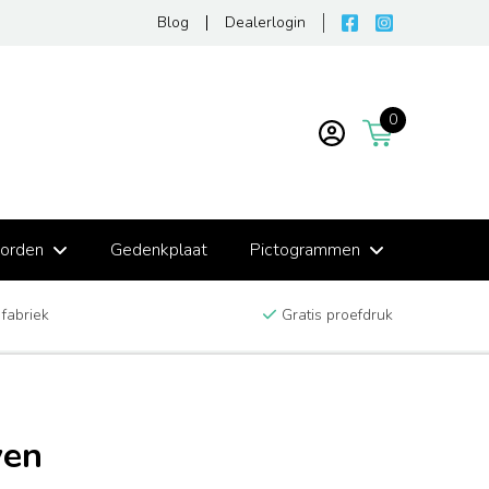
Blog
Dealerlogin
0
borden
Gedenkplaat
Pictogrammen
 fabriek
Gratis proefdruk
ven