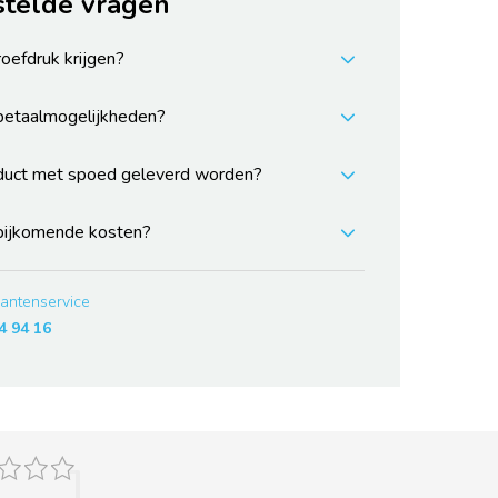
stelde vragen
roefdruk krijgen?
 betaalmogelijkheden?
duct met spoed geleverd worden?
 bijkomende kosten?
lantenservice
4 94 16