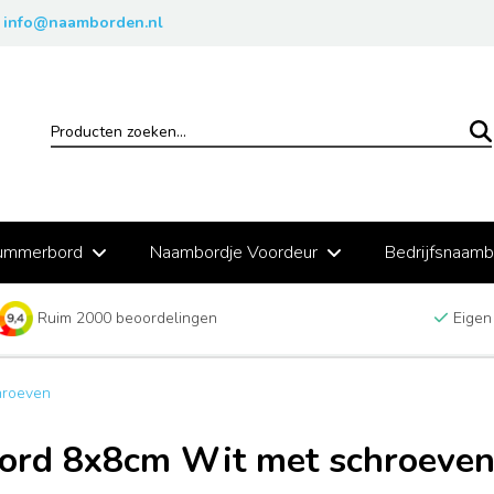
info@naamborden.nl
ummerbord
Naambordje Voordeur
Bedrijfsnaam
Ruim 2000 beoordelingen
Eigen
hroeven
ord 8x8cm Wit met schroeve