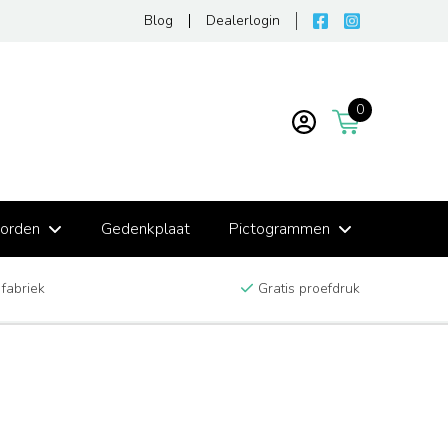
Blog
Dealerlogin
0
borden
Gedenkplaat
Pictogrammen
 fabriek
Gratis proefdruk
n