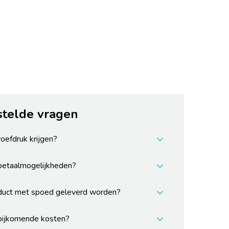
stelde vragen
roefdruk krijgen?
 betaalmogelijkheden?
duct met spoed geleverd worden?
 bijkomende kosten?