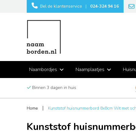
Bel de klantenservice
|
024-324 94 16
Naambordjes
Naamplaatjes
Huisn
Binnen 3 dagen in huis
Home
Kunststof huisnummerbord 8x8cm Wit met sc
Kunststof huisnummerb