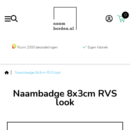
0
Ruim 2000 beoordelingen
Eigen fabriek
Naambadge 8x3cm RVS look
Naambadge 8x3cm RVS
look