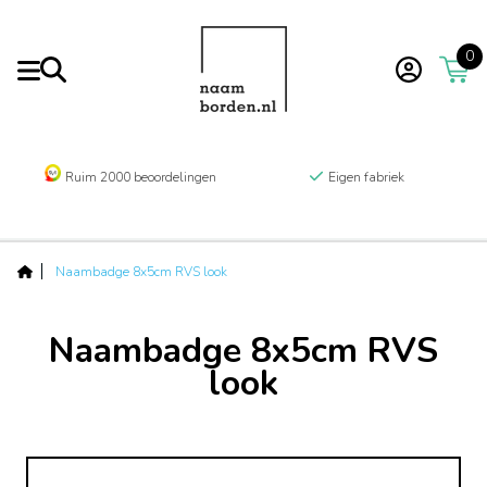
0
Ruim 2000 beoordelingen
Eigen fabriek
Naambadge 8x5cm RVS look
Naambadge 8x5cm RVS
look