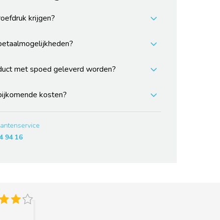
roefdruk krijgen?
 betaalmogelijkheden?
duct met spoed geleverd worden?
 bijkomende kosten?
lantenservice
4 94 16