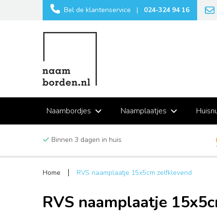
Bel de klantenservice
|
024-324 94 16
Naambordjes
Naamplaatjes
Huisn
Binnen 3 dagen in huis
Home
RVS naamplaatje 15x5cm zelfklevend
RVS naamplaatje 15x5c