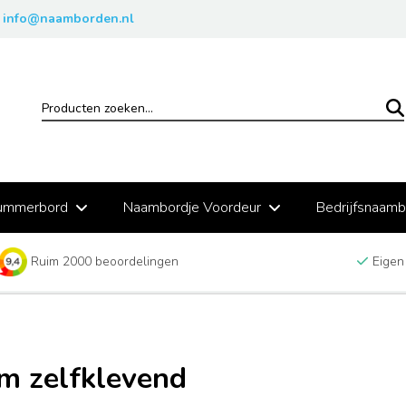
info@naamborden.nl
ummerbord
Naambordje Voordeur
Bedrijfsnaam
Ruim 2000 beoordelingen
Eigen
m zelfklevend