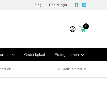
Blog
Dealerlogin
0
borden
Gedenkplaat
Pictogrammen
 fabriek
Gratis proefdruk