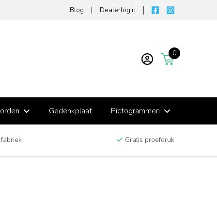
Blog
Dealerlogin
0
borden
Gedenkplaat
Pictogrammen
 fabriek
Gratis proefdruk