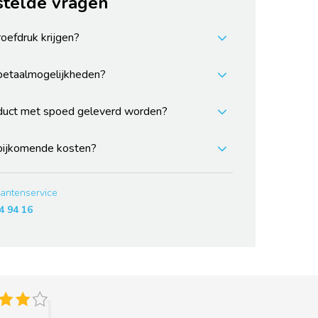
stelde vragen
roefdruk krijgen?
 betaalmogelijkheden?
duct met spoed geleverd worden?
 bijkomende kosten?
lantenservice
4 94 16