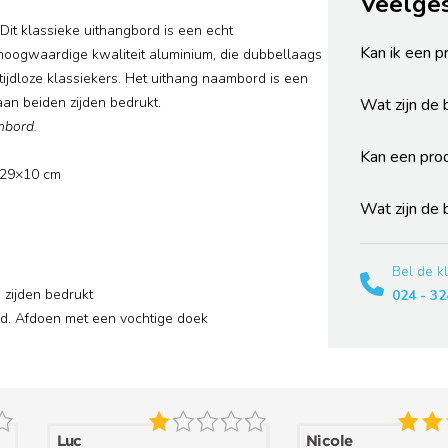
Veelge
it klassieke uithangbord is een echt
Kan ik een p
 hoogwaardige kwaliteit aluminium, die dubbellaags
ijdloze klassiekers. Het uithang naambord is een
aan beiden zijden bedrukt.
Wat zijn de
mbord.
Kan een pro
29×10 cm
Wat zijn de
Bel de k
ijden bedrukt
024 - 32
 Afdoen met een vochtige doek