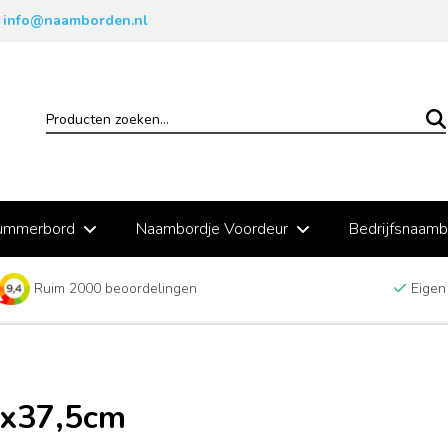
info@naamborden.nl
ummerbord
Naambordje Voordeur
Bedrijfsnaam
Ruim 2000 beoordelingen
Eigen
1x37,5cm