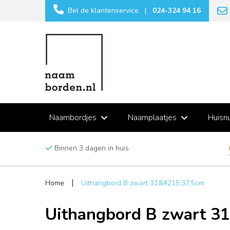
Bel de klantenservice
|
024-324 94 16
Naambordjes
Naamplaatjes
Huisn
Binnen 3 dagen in huis
Home
Uithangbord B zwart 31&#215;37,5cm
Uithangbord B zwart 3