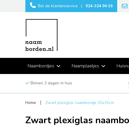
Bel de klantenservice
|
024-324 94 16
Naambordjes
Naamplaatjes
Huisn
Binnen 3 dagen in huis
Home
Zwart plexiglas naambordje 25x15cm
Zwart plexiglas naamb