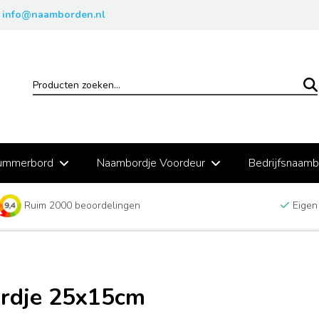
info@naamborden.nl
ummerbord
Naambordje Voordeur
Bedrijfsnaam
Ruim 2000 beoordelingen
Eigen
ordje 25x15cm