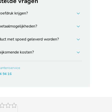
stelde vragen
roefdruk krijgen?
 betaalmogelijkheden?
duct met spoed geleverd worden?
 bijkomende kosten?
lantenservice
4 94 16