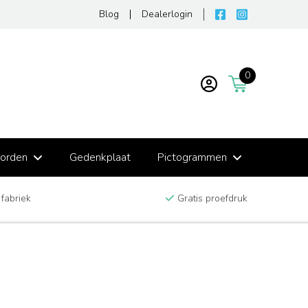
Blog
Dealerlogin
0
borden
Gedenkplaat
Pictogrammen
 fabriek
Gratis proefdruk