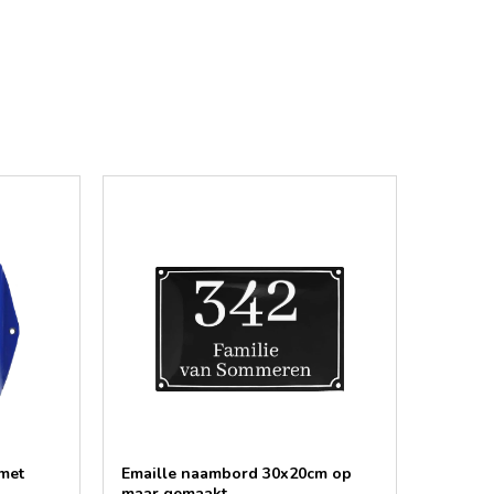
met
Emaille naambord 30x20cm op
maar gemaakt