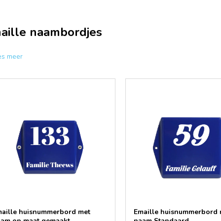
aille naambordjes
es meer
aille huisnummerbord met
Emaille huisnummerbord 
am op maat gemaakt
naam Standaard