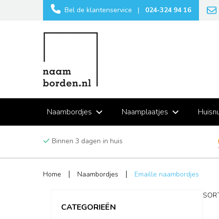
Bel de klantenservice
|
024-324 94 16
Naambordjes
Naamplaatjes
Huisn
Binnen 3 dagen in huis
Home
Naambordjes
Emaille naambordjes
SORT
CATEGORIEËN