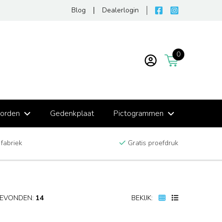
Blog
Dealerlogin
0
borden
Gedenkplaat
Pictogrammen
 fabriek
Gratis proefdruk
EVONDEN:
14
BEKIJK: