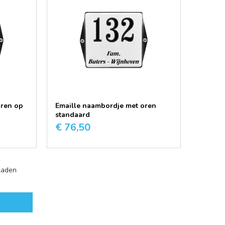
oren op
Emaille naambordje met oren
standaard
€ 76,50
laden