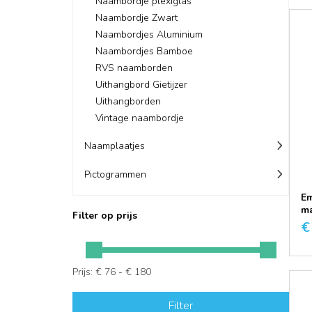
Naambordje plexiglas
Naambordje Zwart
Naambordjes Aluminium
Naambordjes Bamboe
RVS naamborden
Uithangbord Gietijzer
Uithangborden
Vintage naambordje
Naamplaatjes
Pictogrammen
Em
ma
Filter op prijs
€
Prijs: € 76 - € 180
Filter