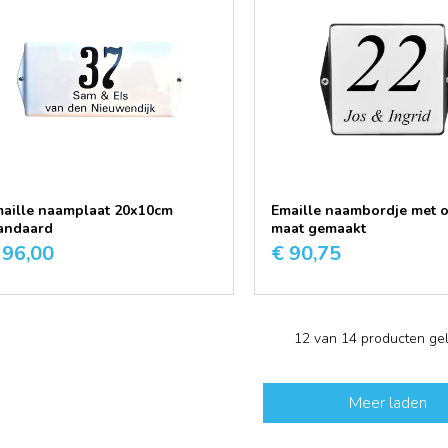
aille naamplaat 20x10cm
Emaille naambordje met 
andaard
maat gemaakt
 96,00
€ 90,75
12 van 14 producten ge
Meer laden